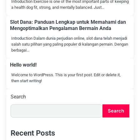
Introduction Exercise is one of the most important parts of keeping
a health dog fit, strong, and mentally balanced. Just…
Slot Dana: Panduan Lengkap untuk Memahami dan
Mengoptimalkan Pengalaman Bermain Anda
Introduction Dalam dunia perjudian online, slot dana telah menjadi
salah satu pilihan yang paling populer di kalangan pemain. Dengan
berbagai…
Hello world!
Welcome to WordPress. This is your first post. Edit or delete it,
then start writing!
Search
Search
Recent Posts