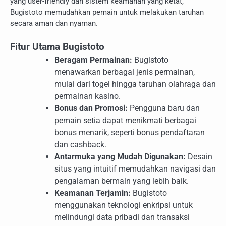
yang user-friendly dan sistem keamanan yang ketat,
Bugistoto memudahkan pemain untuk melakukan taruhan
secara aman dan nyaman.
Fitur Utama Bugistoto
Beragam Permainan:
Bugistoto
menawarkan berbagai jenis permainan,
mulai dari togel hingga taruhan olahraga dan
permainan kasino.
Bonus dan Promosi:
Pengguna baru dan
pemain setia dapat menikmati berbagai
bonus menarik, seperti bonus pendaftaran
dan cashback.
Antarmuka yang Mudah Digunakan:
Desain
situs yang intuitif memudahkan navigasi dan
pengalaman bermain yang lebih baik.
Keamanan Terjamin:
Bugistoto
menggunakan teknologi enkripsi untuk
melindungi data pribadi dan transaksi