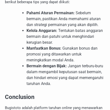
berikut beberapa tips yang dapat diikuti:
Pahami Aturan Permainan:
Sebelum
bermain, pastikan Anda memahami aturan
dan strategi permainan yang akan dipilih.
Kelola Anggaran:
Tentukan batas anggaran
bermain dan patuhi untuk menghindari
kerugian besar.
Manfaatkan Bonus:
Gunakan bonus dan
promosi yang ditawarkan untuk
meningkatkan modal Anda.
Bermain dengan Bijak:
Jangan terburu-buru
dalam mengambil keputusan saat bermain,
dan hindari emosi yang dapat memengaruhi
taruhan Anda.
Conclusion
Bugistoto adalah platform taruhan online yang menawarkan