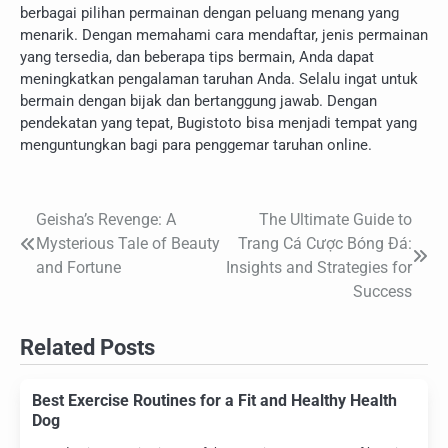
berbagai pilihan permainan dengan peluang menang yang
menarik. Dengan memahami cara mendaftar, jenis permainan
yang tersedia, dan beberapa tips bermain, Anda dapat
meningkatkan pengalaman taruhan Anda. Selalu ingat untuk
bermain dengan bijak dan bertanggung jawab. Dengan
pendekatan yang tepat, Bugistoto bisa menjadi tempat yang
menguntungkan bagi para penggemar taruhan online.
Geisha’s Revenge: A
The Ultimate Guide to
Post
Mysterious Tale of Beauty
Trang Cá Cược Bóng Đá:
navigation
and Fortune
Insights and Strategies for
Success
Related Posts
Best Exercise Routines for a Fit and Healthy Health
Dog